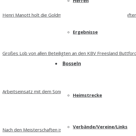
Herren
Henri Manott holt die Goldmedaille bei den FKV Meisterschafte
Ergebnisse
Großes Lob von allen Beteiligten an den KBV Freesland Buttfor
Bosseln
Arbeitseinsatz mit dem Sonnenaufgang
Heimstrecke
Verbände/Vereine/Links
Nach den Meisterschaften ist vor den Meisterschaften