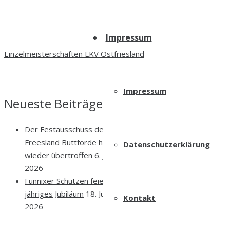
Impressum
Einzelmeisterschaften LKV Ostfriesland
Impressum
Neueste Beiträge
Der Festausschuss des KBV
Freesland Buttforde hat sich
Datenschutzerklärung
wieder übertroffen
6. Juli
2026
Funnixer Schützen feiern 50-
jähriges Jubiläum
18. Juni
Kontakt
2026