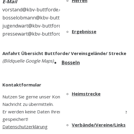
Herren
E-Mail
vorstand@kbv-buttforde.de
bosselobmann@kbv-buttforde.de
jugendwart@kbv-buttforde.de
Ergebnisse
pressewart@kbv-buttforde.de
.
Anfahrt Übersicht Buttforde/ Vereinsgelände/ Strecke
(Bildquelle Google Maps)
Bosseln
Kontaktformular
Heimstrecke
Nutzen Sie gerne unser Kontaktformular um uns eine
Nachricht zu übermitteln.
Er werden keine Daten Ihrer Mitteilung auf der Internetseite
gespeichert!
Verbände/Vereine/Links
Datenschutzerklärung