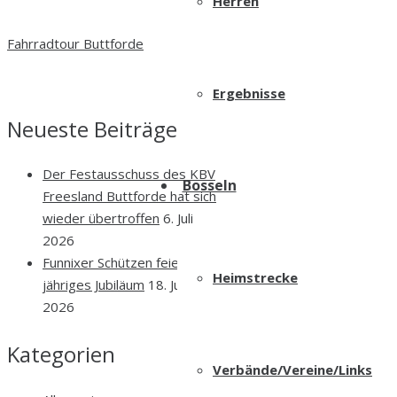
Herren
Fahrradtour Buttforde
Ergebnisse
Neueste Beiträge
Der Festausschuss des KBV
Bosseln
Freesland Buttforde hat sich
wieder übertroffen
6. Juli
2026
Funnixer Schützen feiern 50-
Heimstrecke
jähriges Jubiläum
18. Juni
2026
Kategorien
Verbände/Vereine/Links