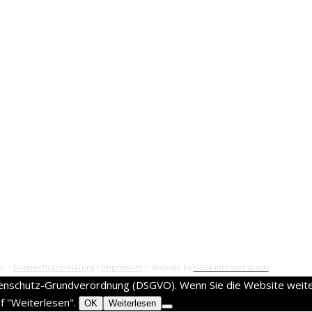
V. •
Datenschutzerklärung
•
Impressum
• Website by
GUST internet & edv
enschutz-Grundverordnung (DSGVO). Wenn Sie die Website weiter
f "Weiterlesen".
OK
Weiterlesen