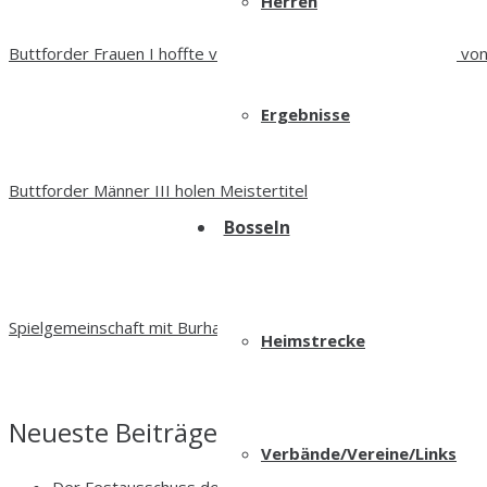
Herren
Buttforder Frauen I hoffte vergebens auf einen Ausrutscher vo
Ergebnisse
Buttforder Männer III holen Meistertitel
Bosseln
Spielgemeinschaft mit Burhafe
Heimstrecke
Neueste Beiträge
Verbände/Vereine/Links